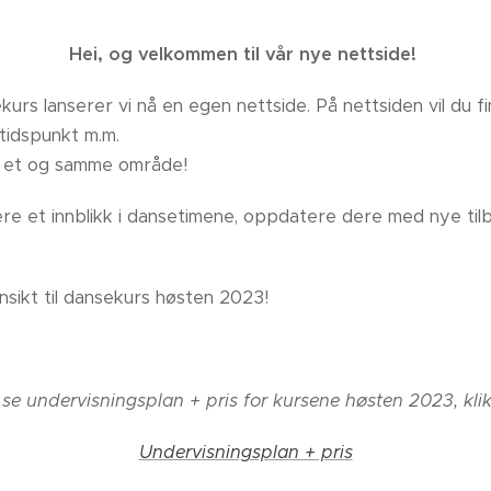
Hei, og velkommen til vår nye nettside!
s lanserer vi nå en egen nettside. På nettsiden vil du fin
tidspunkt m.m.
på et og samme område!
 dere et innblikk i dansetimene, oppdatere dere med nye tilb
 ansikt til dansekurs høsten 2023!
 se undervisningsplan + pris for kursene høsten 2023, klik
Undervisningsplan + pris