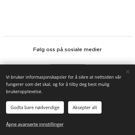
Følg oss på sosiale medier
Facebook
Vi bruker informasjonskapsler for å sikre at nettsiden vår
fungerer som det skal, og for å tilby deg best mulig
brukeropplevelse.
Instagram
Godta bare nødvendige
Aksepter alt
Åpne avanserte innstillinger
Drevet av
Webnode
Informasjonskapsler