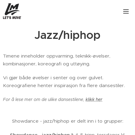
Jazz/hiphop
Timene inneholder oppvarming, teknikk-øvelser,
kombinasjoner, koreografi og uttøying.
Vi gjør både øvelser i senter og over gulvet.
Koreografiene henter inspirasjon fra flere dansestiler.
For å lese mer om de ulike dansestilene,
klikk her
Showdance - jazz/hiphop er delt inn i to grupper:
Showdance - jazz/hiphop 1
: 4-5 trinn, torsdager kl.