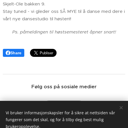
Skjelt-Ole bakken 9.
Stay tuned - vi gleder oss SÅ MYE til å danse med dere i
vårt nye dansestudio til høsten!!
Ps. påmeldingen til høstsemesteret åpner snart!
Share
Følg oss på sosiale medier
Facebook
Vi bruker informasjonskapsler for å sikre at nettsiden vår
fungerer som det skal, og for å tilby deg best mulig
brukeropplevelse.